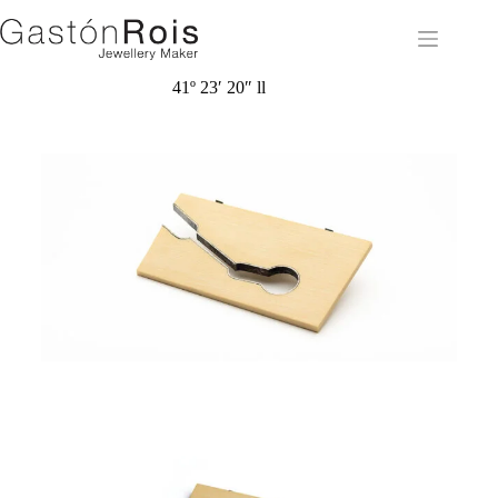
41º 23′ 20″ ll